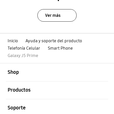
Ver más
Inicio
Ayuda y soporte del producto
Telefonía Celular
Smart Phone
Galaxy J5 Prime
abierto
Footer Navigation
Shop
abierto
Productos
abierto
Soporte