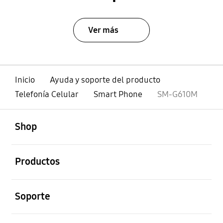
Ver más
Inicio
Ayuda y soporte del producto
Telefonía Celular
Smart Phone
SM-G610M
abierto
Footer Navigation
Shop
abierto
Productos
abierto
Soporte
abierto