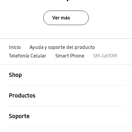
Ver más
Inicio
Ayuda y soporte del producto
Telefonía Celular
Smart Phone
SM-G610M
abierto
Footer Navigation
Shop
abierto
Productos
abierto
Soporte
abierto