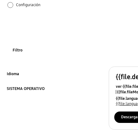
Configuración
Cómo se utiliza
Filtro
Idioma
{{file.d
Click to Expand
ver {{file.fi
SISTEMA OPERATIVO
{{file.fileM
Click to Expand
{{file.lang
{{file.lang
Descarga