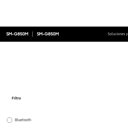
SM-G850M
SM-G850M
Soluciones y
Filtro
Bluetooth