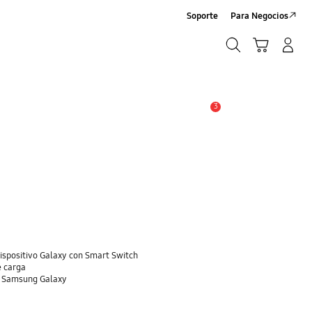
Soporte
Para Negocios
Búsqueda
Carrito
Registrarse/Sign-Up
Búsqueda
3
Alerta
dispositivo Galaxy con Smart Switch
e carga
o Samsung Galaxy