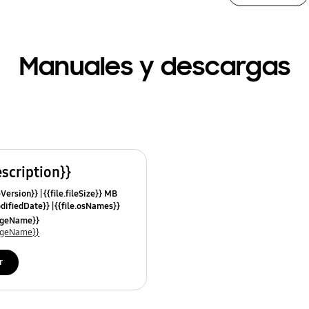
Manuales y descargas
escription}}
leVersion}}
{{file.fileSize}} MB
odifiedDate}}
{{file.osNames}}
uageName}}
uageName}}
r