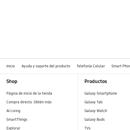
Inicio
Ayuda y soporte del producto
Telefonía Celular
Smart Pho
Footer Navigation
Shop
Productos
Página de inicio de la tienda
Galaxy Smartphone
Compra directo. Obtén más
Galaxy Tab
AI Living
Galaxy Watch
SmartThings
Galaxy Buds
Explorar
TVs