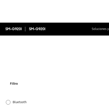
SM-G920I
SM-G920I
Soluciones y
Filtro
Bluetooth