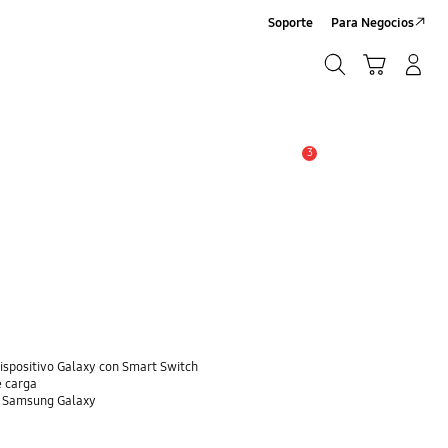
Soporte
Para Negocios
Búsqueda
Carrito
Registrarse/Sign-Up
Búsqueda
3
Alerta
dispositivo Galaxy con Smart Switch
e carga
o Samsung Galaxy