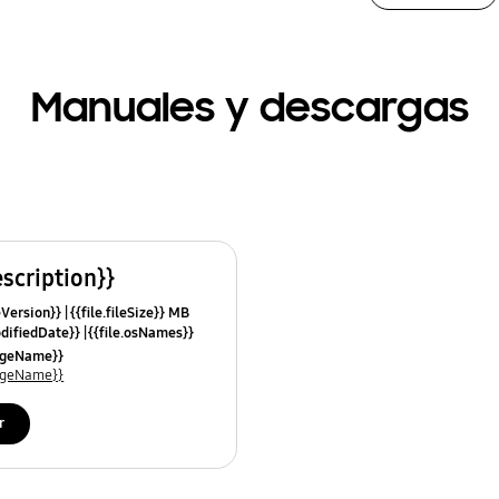
Manuales y descargas
escription}}
leVersion}}
{{file.fileSize}} MB
odifiedDate}}
{{file.osNames}}
uageName}}
uageName}}
r