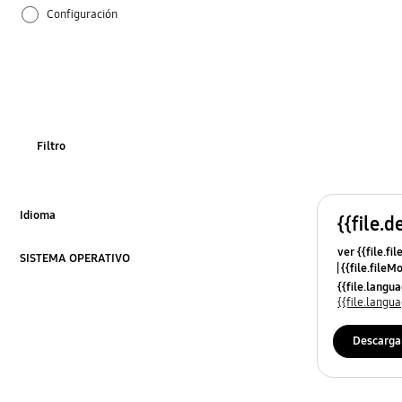
Configuración
Cómo se utiliza
Filtro
Idioma
{{file.d
Click to Expand
ver {{file.fi
SISTEMA OPERATIVO
{{file.fileM
Click to Expand
{{file.lang
{{file.lang
Descarga