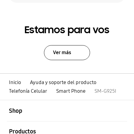
Estamos para vos
Ver más
Inicio
Ayuda y soporte del producto
Telefonía Celular
Smart Phone
SM-G925I
abierto
Footer Navigation
Shop
abierto
Productos