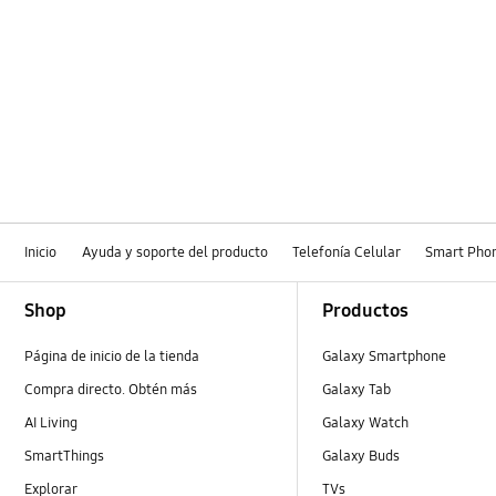
Inicio
Ayuda y soporte del producto
Telefonía Celular
Smart Pho
Footer Navigation
Shop
Productos
Página de inicio de la tienda
Galaxy Smartphone
Compra directo. Obtén más
Galaxy Tab
AI Living
Galaxy Watch
SmartThings
Galaxy Buds
Explorar
TVs