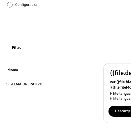
Configuración
Cómo se utiliza
Filtro
Idioma
{{file.d
Click to Expand
ver {{file.fi
SISTEMA OPERATIVO
{{file.fileM
Click to Expand
{{file.lang
{{file.lang
Descarga