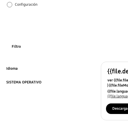
Configuración
Cómo se utiliza
Filtro
Idioma
{{file.d
Click to Expand
ver {{file.fi
SISTEMA OPERATIVO
{{file.fileM
Click to Expand
{{file.lang
{{file.lang
Descarga