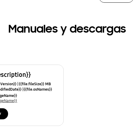
Manuales y descargas
escription}}
leVersion}}
{{file.fileSize}} MB
odifiedDate}}
{{file.osNames}}
uageName}}
uageName}}
r