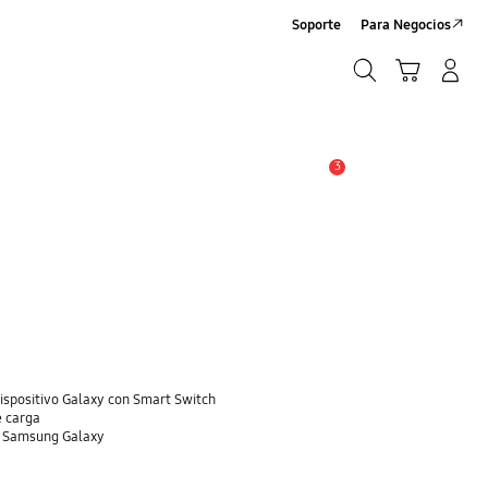
Soporte
Para Negocios
Búsqueda
Carrito
Registrarse/Sign-Up
Búsqueda
3
Alerta
dispositivo Galaxy con Smart Switch
e carga
o Samsung Galaxy