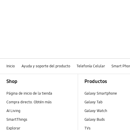
Inicio
Ayuda y soporte del producto
Telefonía Celular
Smart Pho
Footer Navigation
Shop
Productos
Página de inicio de la tienda
Galaxy Smartphone
Compra directo. Obtén más
Galaxy Tab
AI Living
Galaxy Watch
SmartThings
Galaxy Buds
Explorar
TVs