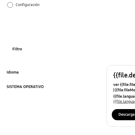
Configuración
Cómo se utiliza
Filtro
Idioma
{{file.d
Click to Expand
ver {{file.fi
SISTEMA OPERATIVO
{{file.fileM
Click to Expand
{{file.lang
{{file.lang
Descarga