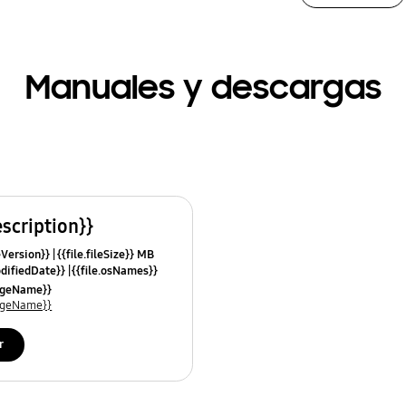
Manuales y descargas
escription}}
leVersion}}
{{file.fileSize}} MB
odifiedDate}}
{{file.osNames}}
uageName}}
uageName}}
r