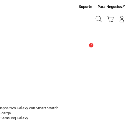
Soporte
Para Negocios
Búsqueda
Carrito
Registrarse/Sign-Up
Búsqueda
3
Alerta
dispositivo Galaxy con Smart Switch
e carga
o Samsung Galaxy