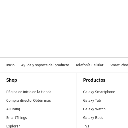
Inicio
Ayuda y soporte del producto
Telefonía Celular
Smart Pho
Footer Navigation
Shop
Productos
Página de inicio de la tienda
Galaxy Smartphone
Compra directo. Obtén más
Galaxy Tab
AI Living
Galaxy Watch
SmartThings
Galaxy Buds
Explorar
TVs