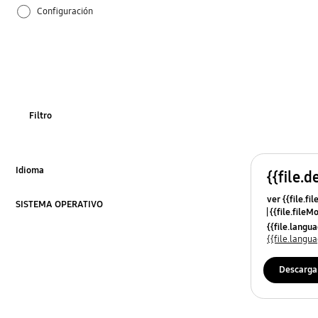
Configuración
Cómo se utiliza
Filtro
Idioma
{{file.d
Click to Expand
ver {{file.fi
SISTEMA OPERATIVO
{{file.fileM
Click to Expand
{{file.lang
{{file.lang
Descarga