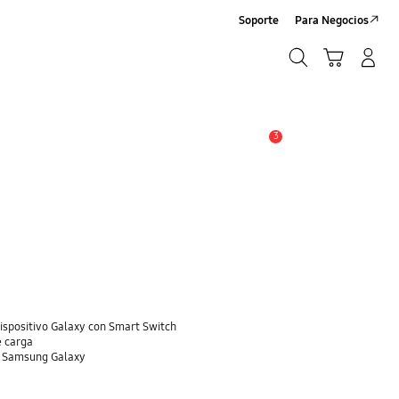
Soporte
Para Negocios
Búsqueda
Carrito
Registrarse/Sign-Up
Búsqueda
3
Alerta
dispositivo Galaxy con Smart Switch
e carga
o Samsung Galaxy