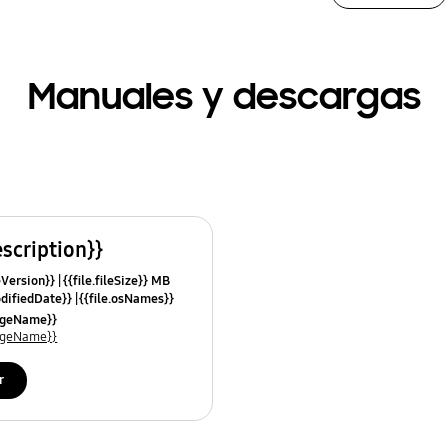
Manuales y descargas
escription}}
leVersion}}
{{file.fileSize}} MB
odifiedDate}}
{{file.osNames}}
uageName}}
uageName}}
r