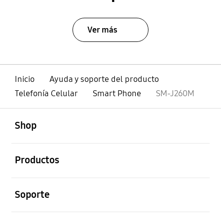
Ver más
Inicio
Ayuda y soporte del producto
Telefonía Celular
Smart Phone
SM-J260M
abierto
Footer Navigation
Shop
abierto
Productos
abierto
Soporte
abierto