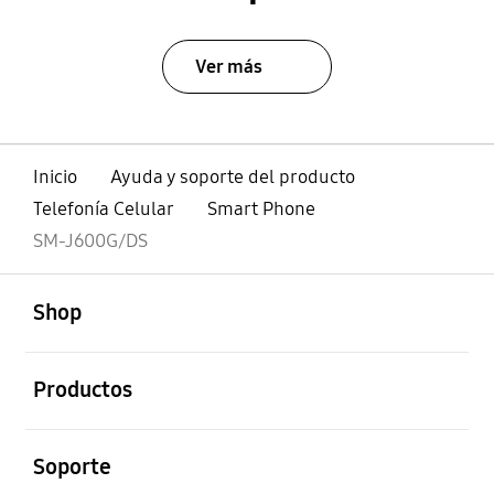
Ver más
Inicio
Ayuda y soporte del producto
Telefonía Celular
Smart Phone
SM-J600G/DS
abierto
Footer Navigation
Shop
abierto
Productos
abierto
Soporte