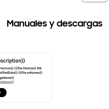
Manuales y descargas
escription}}
leVersion}}
{{file.fileSize}} MB
odifiedDate}}
{{file.osNames}}
uageName}}
uageName}}
r