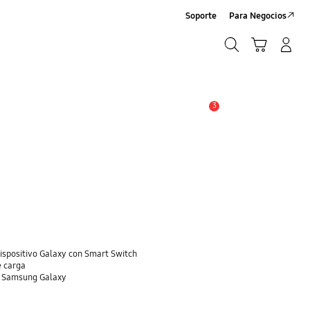
Soporte
Para Negocios
Búsqueda
Carrito
Registrarse/Sign-Up
Búsqueda
3
Alerta
dispositivo Galaxy con Smart Switch
e carga
o Samsung Galaxy