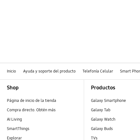
Inicio
Ayuda y soporte del producto
Telefonía Celular
Smart Pho
Footer Navigation
Shop
Productos
Página de inicio de la tienda
Galaxy Smartphone
Compra directo. Obtén más
Galaxy Tab
AI Living
Galaxy Watch
SmartThings
Galaxy Buds
Explorar
TVs