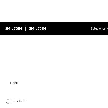
SM-J701M
SM-J701M
Soluciones y
Filtro
Bluetooth