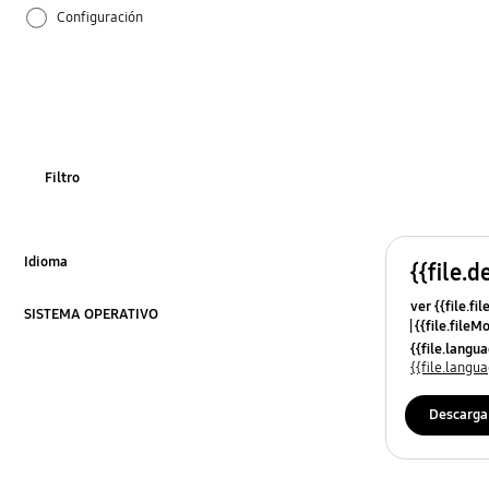
Configuración
Cómo se utiliza
Filtro
Idioma
{{file.d
Click to Expand
ver {{file.fi
SISTEMA OPERATIVO
{{file.fileM
Click to Expand
{{file.lang
{{file.lang
Descarga