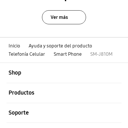
Ver más
Inicio
Ayuda y soporte del producto
Telefonía Celular
Smart Phone
SM-J810M
abierto
Footer Navigation
Shop
abierto
Productos
abierto
Soporte
abierto