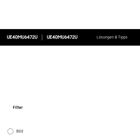
UE40MU6472U
UE40MU6472U
Lösungen & Tipps
Filter
Bild