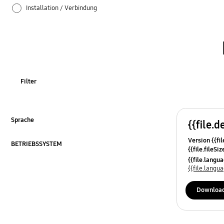
Installation / Verbindung
Netzwerk
SMART Hub / App
Spezifikationen
Filter
TV_Sonstige
Ton
Sprache
{{file.d
ausklappen
Version {{fil
Verwendung
BETRIEBSSYSTEM
{{file.fileSi
ausklappen
{{file.osNa
{{file.lang
Zubehör
{{file.lang
OT_Sonstige
Downloa