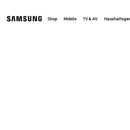
Skip
Skip
to
to
content
accessibility
help
Shop
Mobile
TV & AV
Haushaltsge