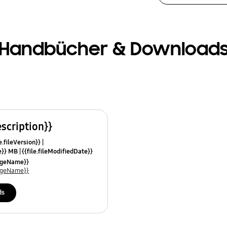
Handbücher & Download
escription}}
e.fileVersion}}
ze}} MB
{{file.fileModifiedDate}}
mes}}
uageName}}
uageName}}
ds