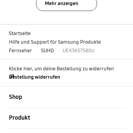
Mehr anzeigen
Startseite
Hilfe und Support für Samsung Produkte
Fernseher
SUHD
UE43KS7580U
Klicke hier, um deine Bestellung zu widerrufen
Bestellung widerrufen
öffnen
Footer Navigation
Shop
öffnen
Produkt
öffnen