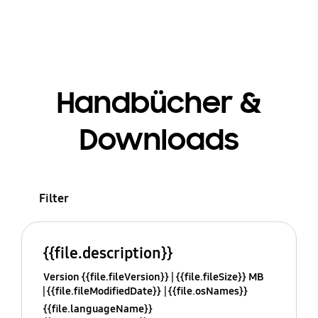
Handbücher &
Downloads
Filter
{{file.description}}
Version {{file.fileVersion}}
{{file.fileSize}} MB
{{file.fileModifiedDate}}
{{file.osNames}}
{{file.languageName}}