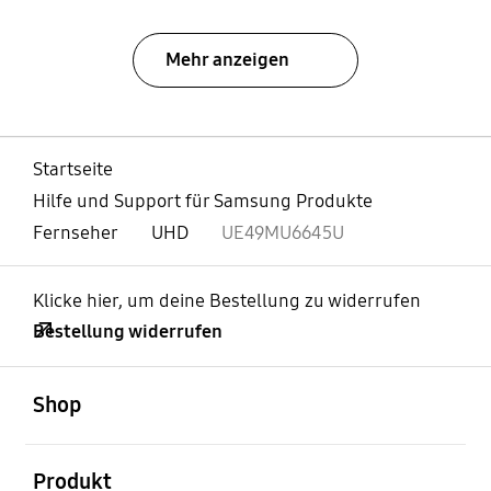
Mehr anzeigen
Startseite
Hilfe und Support für Samsung Produkte
Fernseher
UHD
UE49MU6645U
Klicke hier, um deine Bestellung zu widerrufen
Bestellung widerrufen
öffnen
Footer Navigation
Shop
öffnen
Produkt