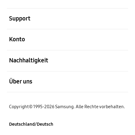
öffnen
Support
öffnen
Konto
öffnen
Nachhaltigkeit
öffnen
Über uns
Copyright© 1995-2026 Samsung. Alle Rechte vorbehalten.
Deutschland/Deutsch