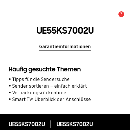
3
Service Hinweis
UE55KS7002U
Garantieinformationen
Häufig gesuchte Themen
Tipps für die Sendersuche
Sender sortieren – einfach erklärt
Verpackungsrücknahme
Smart TV: Überblick der Anschlüsse
UE55KS7002U
UE55KS7002U