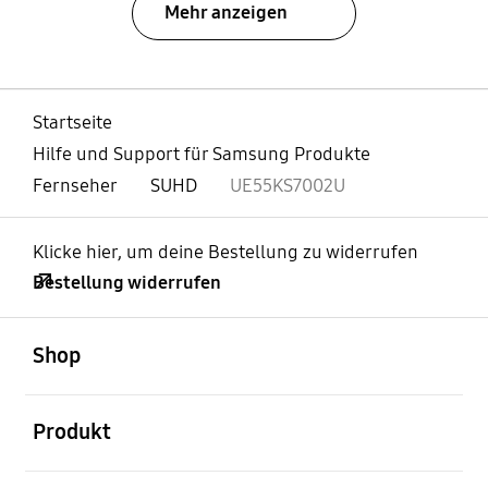
Mehr anzeigen
Startseite
Hilfe und Support für Samsung Produkte
Fernseher
SUHD
UE55KS7002U
Klicke hier, um deine Bestellung zu widerrufen
Bestellung widerrufen
öffnen
Footer Navigation
Shop
öffnen
Produkt
öffnen