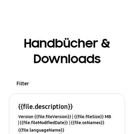
Handbücher &
Downloads
Filter
{{file.description}}
Version {{file.fileVersion}}
{{file.fileSize}} MB
{{file.fileModifiedDate}}
{{file.osNames}}
{{file.languageName}}