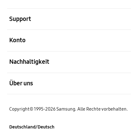
öffnen
Support
öffnen
Konto
öffnen
Nachhaltigkeit
öffnen
Über uns
Copyright© 1995-2026 Samsung. Alle Rechte vorbehalten.
Deutschland/Deutsch