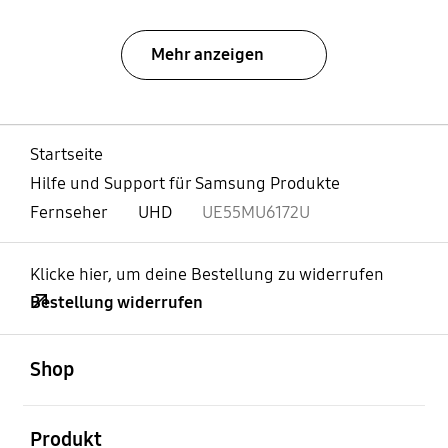
Mehr anzeigen
Startseite
Hilfe und Support für Samsung Produkte
Fernseher
UHD
UE55MU6172U
Klicke hier, um deine Bestellung zu widerrufen
Bestellung widerrufen
öffnen
Footer Navigation
Shop
öffnen
Produkt