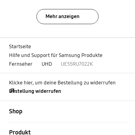
Mehr anzeigen
Startseite
Hilfe und Support für Samsung Produkte
Fernseher
UHD
UE55RU7022K
Klicke hier, um deine Bestellung zu widerrufen
Bestellung widerrufen
öffnen
Footer Navigation
Shop
öffnen
Produkt