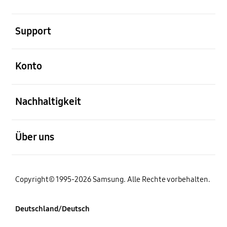
öffnen
Support
öffnen
Konto
öffnen
Nachhaltigkeit
öffnen
Über uns
Copyright© 1995-2026 Samsung. Alle Rechte vorbehalten.
Deutschland/Deutsch