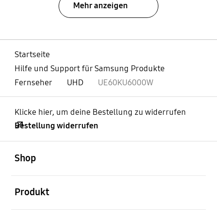
Mehr anzeigen
Startseite
Hilfe und Support für Samsung Produkte
Fernseher
UHD
UE60KU6000W
Klicke hier, um deine Bestellung zu widerrufen
Bestellung widerrufen
öffnen
Footer Navigation
Shop
öffnen
Produkt
öffnen