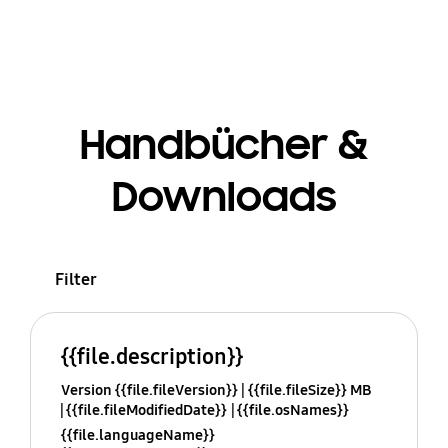
Handbücher &
Downloads
Filter
{{file.description}}
Version {{file.fileVersion}}
{{file.fileSize}} MB
{{file.fileModifiedDate}}
{{file.osNames}}
{{file.languageName}}