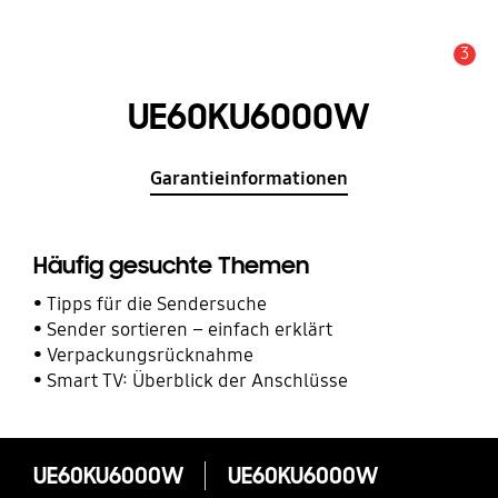
3
Service Hinweis
UE60KU6000W
Garantieinformationen
Häufig gesuchte Themen
Tipps für die Sendersuche
Sender sortieren – einfach erklärt
Verpackungsrücknahme
Smart TV: Überblick der Anschlüsse
UE60KU6000W
UE60KU6000W