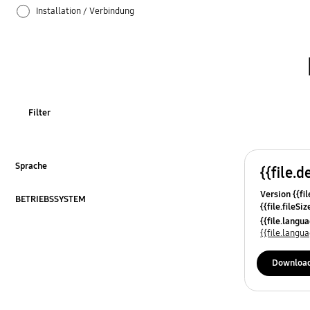
Installation / Verbindung
Netzwerk
SMART Hub / App
Spezifikationen
Filter
TV_Sonstige
Ton
Sprache
{{file.d
ausklappen
Version {{fil
Verwendung
BETRIEBSSYSTEM
{{file.fileSi
ausklappen
{{file.osNa
{{file.lang
Zubehör
{{file.lang
OT_Sonstige
Downloa