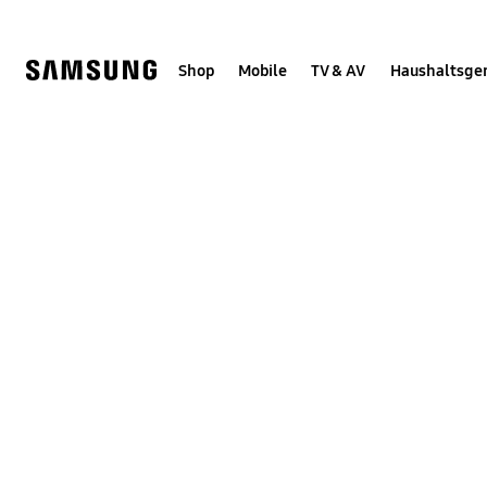
Skip
Skip
to
to
content
accessibility
help
Shop
Mobile
TV & AV
Haushaltsge