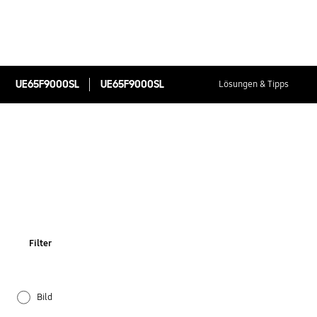
UE65F9000SL
UE65F9000SL
Lösungen & Tipps
Filter
Bild