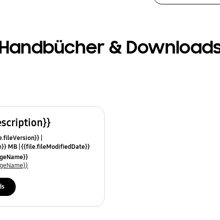
Handbücher & Download
escription}}
e.fileVersion}}
ze}} MB
{{file.fileModifiedDate}}
mes}}
uageName}}
uageName}}
ds