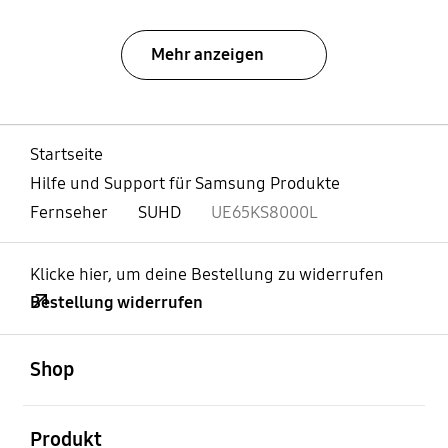
Mehr anzeigen
Startseite
Hilfe und Support für Samsung Produkte
Fernseher
SUHD
UE65KS8000L
Klicke hier, um deine Bestellung zu widerrufen
Bestellung widerrufen
öffnen
Footer Navigation
Shop
öffnen
Produkt