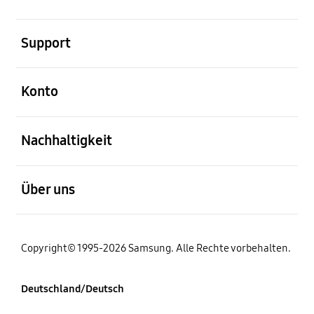
öffnen
Support
öffnen
Konto
öffnen
Nachhaltigkeit
öffnen
Über uns
Copyright© 1995-2026 Samsung. Alle Rechte vorbehalten.
Deutschland/Deutsch