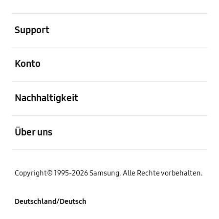
öffnen
Support
öffnen
Konto
öffnen
Nachhaltigkeit
öffnen
Über uns
Copyright© 1995-2026 Samsung. Alle Rechte vorbehalten.
Deutschland/Deutsch