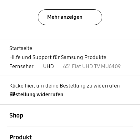
Mehr anzeigen
Startseite
Hilfe und Support für Samsung Produkte
Fernseher
UHD
65" Flat UHD TV MU6409
Klicke hier, um deine Bestellung zu widerrufen
Bestellung widerrufen
öffnen
Footer Navigation
Shop
öffnen
Produkt