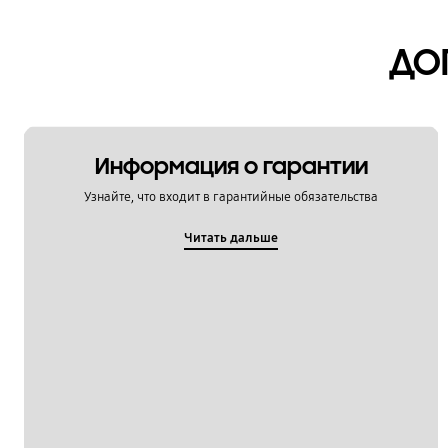
Мультимедийный контент
ДО
Настройка
Обновление
Питание / Зарядка
Информация о гарантии
Приложения
Узнайте, что входит в гарантийные обязательства
Связь / Сеть / Звонки
Читать дальше
Сообщения / Почта
Социальные сети
Спецификации / Функции