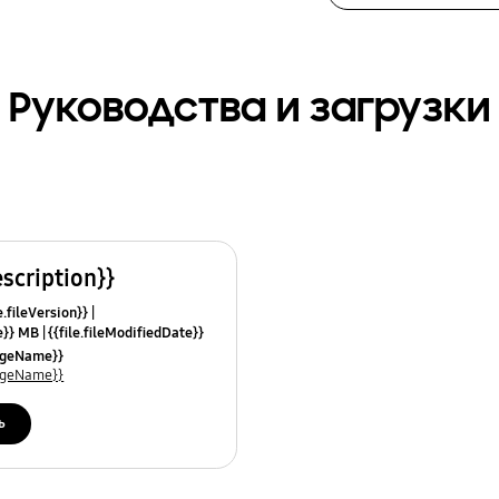
Руководства и загрузки
escription}}
e.fileVersion}}
ze}} MB
{{file.fileModifiedDate}}
mes}}
uageName}}
uageName}}
ь