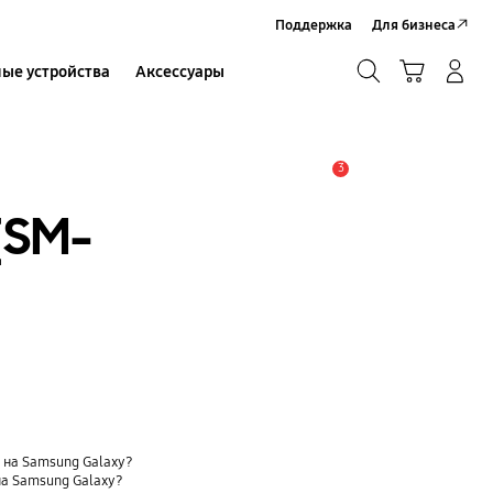
Поддержка
Для бизнеса
Поиск
Корзина
ые устройства
Аксессуары
Вход в систему/Регистрация
Поиск
3
Оповещение
[SM-
t) на Samsung Galaxy?
на Samsung Galaxy?