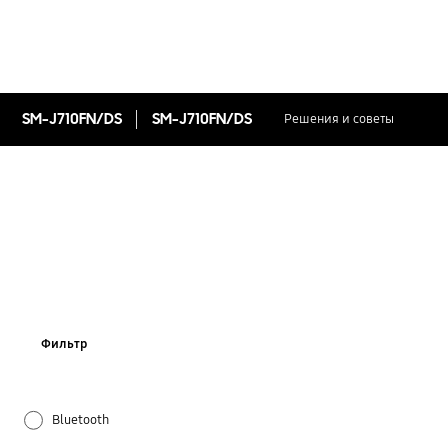
SM-J710FN/DS
SM-J710FN/DS
Решения и советы
Фильтр
Bluetooth