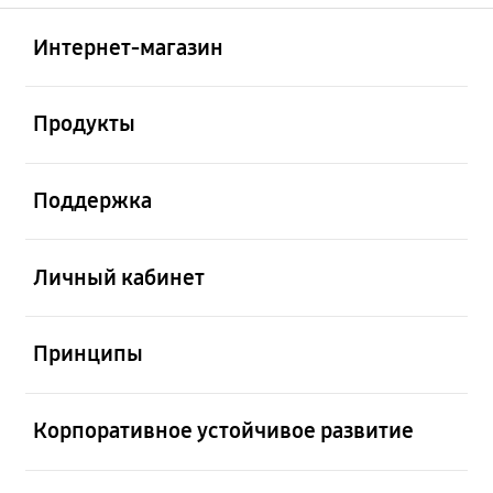
Открыто
Footer Navigation
Интернет-магазин
Открыто
Продукты
Открыто
Поддержка
Открыто
Личный кабинет
Открыто
Принципы
Открыто
Корпоративное устойчивое развитие