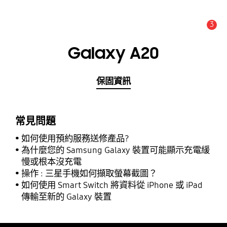
3
新聞與公告 :
公告
Galaxy A20
保固資訊
常見問題
如何使用預約服務送修產品?
為什麼您的 Samsung Galaxy 裝置可能顯示充電緩
慢或根本沒充電
操作 : 三星手機如何擷取螢幕截圖？
如何使用 Smart Switch 將資料從 iPhone 或 iPad
傳輸至新的 Galaxy 裝置