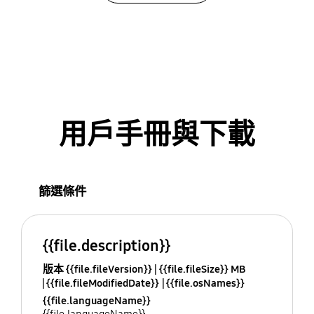
用戶手冊與下載
篩選條件
{{file.description}}
版本 {{file.fileVersion}}
{{file.fileSize}} MB
{{file.fileModifiedDate}}
{{file.osNames}}
{{file.languageName}}
{{file.languageName}}