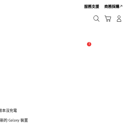
服務支援
商務採購
搜尋
購物車
登入/註冊新帳號
搜尋
3
新聞與公告 :
公告
或根本沒充電
至新的 Galaxy 裝置