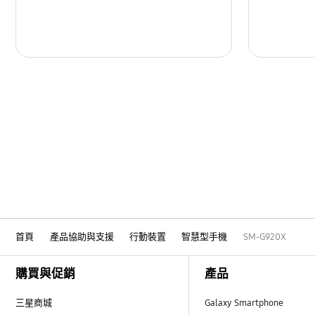
訊息
設定
軟體升級
通話與聯絡人
鎖
電池
電源
音訊
首頁
產品協助與支援
行動裝置
智慧型手機
SM-G920X
Footer Navigation
購買與促銷
產品
三星商城
Galaxy Smartphone