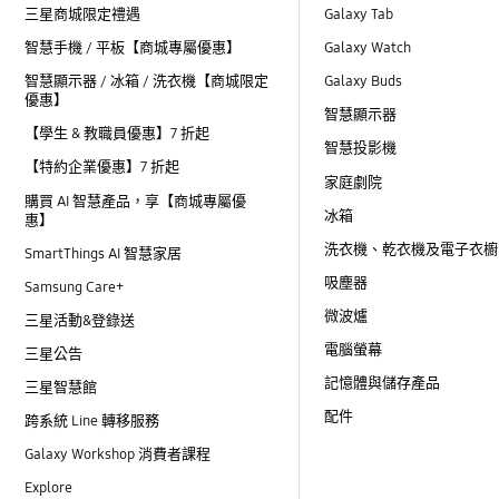
三星商城限定禮遇
Galaxy Tab
智慧手機 / 平板【商城專屬優惠】
Galaxy Watch
智慧顯示器 / 冰箱 / 洗衣機【商城限定
Galaxy Buds
優惠】
智慧顯示器
【學生 & 教職員優惠】7 折起
智慧投影機
【特約企業優惠】7 折起
家庭劇院
購買 AI 智慧產品，享【商城專屬優
冰箱
惠】
洗衣機、乾衣機及電子衣櫥
SmartThings AI 智慧家居
吸塵器
Samsung Care+
微波爐
三星活動&登錄送
電腦螢幕
三星公告
記憶體與儲存產品
三星智慧館
配件
跨系統 Line 轉移服務
Galaxy Workshop 消費者課程
Explore