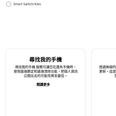
Smart Switch/Kies
三星應用程式
備份與還原
其他
多媒體
尋找我的手機
應用程式
尋找我的手機 服務可讓您在遺失手機時，
透過無線
使用遠端鎖定和遠端清除功能，把個人資訊
更新。這
相機
公開出去的可能性降至最低。
硬體
閱讀更多
網路與WiFi
藍牙