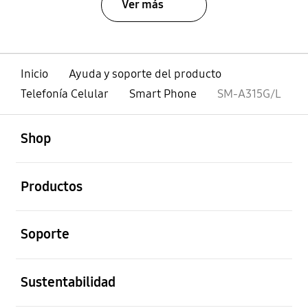
Ver más
Inicio
Ayuda y soporte del producto
Telefonía Celular
Smart Phone
SM-A315G/L
abierto
Footer Navigation
Shop
abierto
Productos
abierto
Soporte
abierto
Sustentabilidad
abierto