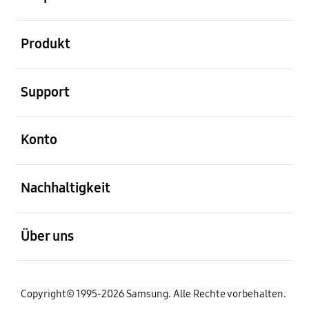
öffnen
Produkt
öffnen
Support
öffnen
Konto
öffnen
Nachhaltigkeit
öffnen
Über uns
Copyright© 1995-2026 Samsung. Alle Rechte vorbehalten.