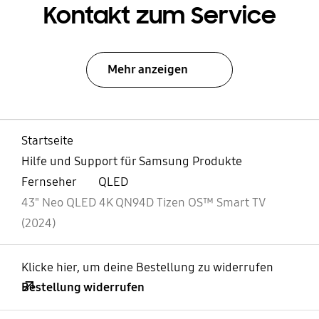
Kontakt zum Service
Mehr anzeigen
Startseite
Hilfe und Support für Samsung Produkte
Fernseher
QLED
43" Neo QLED 4K QN94D Tizen OS™ Smart TV
(2024)
Klicke hier, um deine Bestellung zu widerrufen
Bestellung widerrufen
öffnen
Footer Navigation