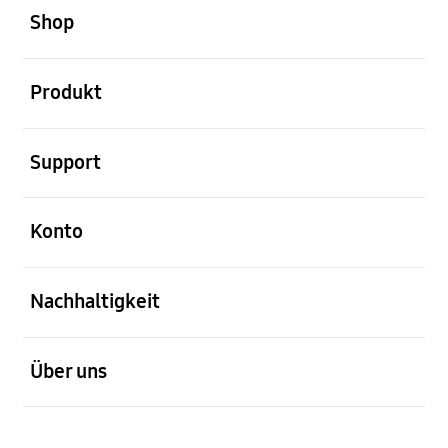
Shop
öffnen
Produkt
öffnen
Support
öffnen
Konto
öffnen
Nachhaltigkeit
öffnen
Über uns