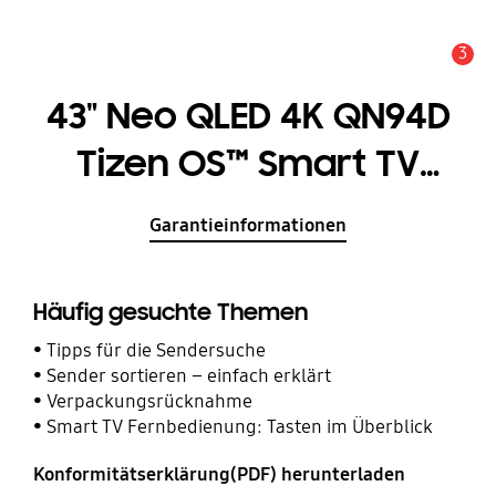
3
Service Hinweis
43" Neo QLED 4K QN94D
Tizen OS™ Smart TV
(2024)
Garantieinformationen
Häufig gesuchte Themen
Tipps für die Sendersuche
Sender sortieren – einfach erklärt
Verpackungsrücknahme
Smart TV Fernbedienung: Tasten im Überblick
Konformitätserklärung(PDF) herunterladen