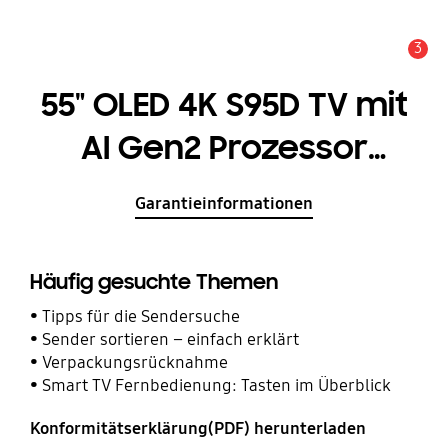
3
Service Hinweis
55" OLED 4K S95D TV mit
AI Gen2 Prozessor
(2024)
Garantieinformationen
Häufig gesuchte Themen
Tipps für die Sendersuche
Sender sortieren – einfach erklärt
Verpackungsrücknahme
Smart TV Fernbedienung: Tasten im Überblick
Konformitätserklärung(PDF) herunterladen