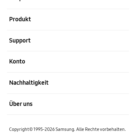
öffnen
Produkt
öffnen
Support
öffnen
Konto
öffnen
Nachhaltigkeit
öffnen
Über uns
Copyright© 1995-2026 Samsung. Alle Rechte vorbehalten.