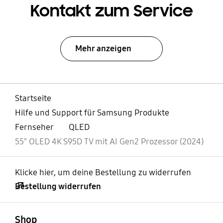
Kontakt zum Service
Mehr anzeigen
Startseite
Hilfe und Support für Samsung Produkte
Fernseher
QLED
55" OLED 4K S95D TV mit AI Gen2 Prozessor (2024)
Klicke hier, um deine Bestellung zu widerrufen
Bestellung widerrufen
öffnen
Footer Navigation
Shop