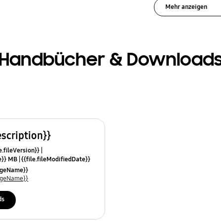
Mehr anzeigen
Handbücher & Download
escription}}
e.fileVersion}}
ze}} MB
{{file.fileModifiedDate}}
mes}}
uageName}}
uageName}}
ds