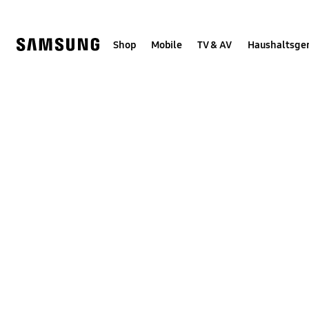
Skip
Skip
to
to
content
accessibility
help
Shop
Mobile
TV & AV
Haushaltsge