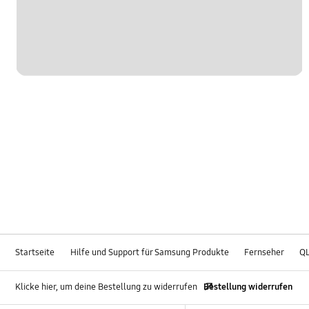
Startseite
Hilfe und Support für Samsung Produkte
Fernseher
Q
Klicke hier, um deine Bestellung zu widerrufen
Bestellung widerrufen
Footer Navigation