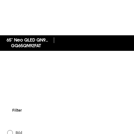
65" Neo QLED QN92F 4K Vision AI Smart TV (2025)
GQ65QN92FAT
Filter
Bild