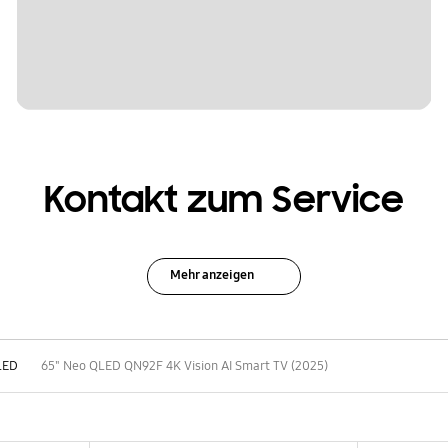
Kontakt zum Service
Mehr anzeigen
LED
65" Neo QLED QN92F 4K Vision AI Smart TV (2025)