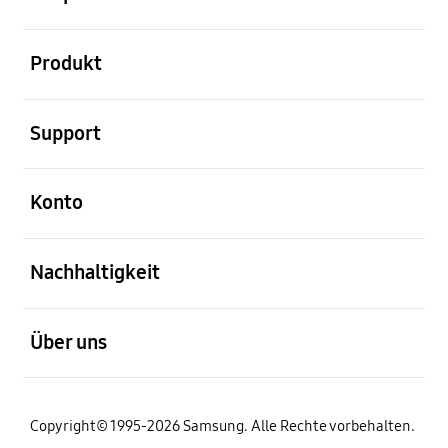
öffnen
Produkt
öffnen
Support
öffnen
Konto
öffnen
Nachhaltigkeit
öffnen
Über uns
Copyright© 1995-2026 Samsung. Alle Rechte vorbehalten.