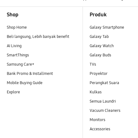
Footer Navigation
Shop
Produk
Shop Home
Galaxy Smartphone
Beli langsung, Lebih banyak benefit
Galaxy Tab
AI Living
Galaxy Watch
SmartThings
Galaxy Buds
Samsung Care+
TVs
Bank Promo & Installment
Proyektor
Mobile Buying Guide
Perangkat Suara
Explore
Kulkas
Semua Laundri
Vacuum Cleaners
Monitors
Accessories