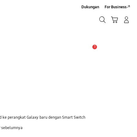
Dukungan
For Business
Cari
Troli
Login/Sign-Up
Cari
3
Pemberitahuan
ad ke perangkat Galaxy baru dengan Smart Switch
r sebelumnya