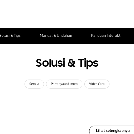
Solusi & Tips
Manual & Unduhan
Panduan Interaktif
Solusi & Tips
Semua
Pertanyaan Umum
Video Cara
Lihat selengkapnya