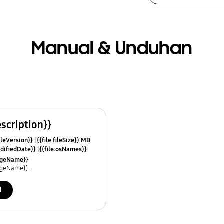
Manual & Unduhan
escription}}
fileVersion}}
{{file.fileSize}} MB
odifiedDate}}
{{file.osNames}}
uageName}}
uageName}}
d