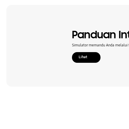
Penguncian
Pengaturan
Peningkatan Perangkat Lunak
Panduan Int
Perangkat Keras
Simulator memandu Anda melalui f
Pesan
Lihat
SNS
Samsung Apps
Samsung Hub