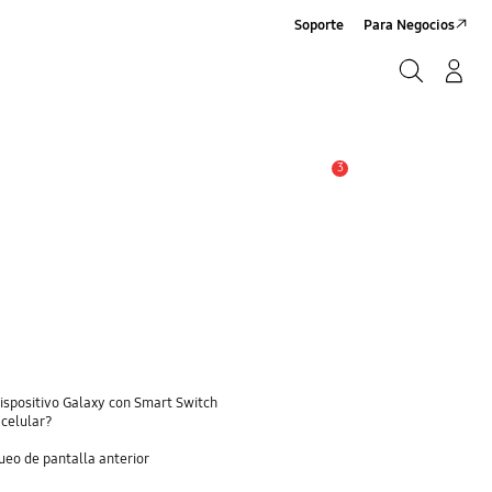
Soporte
Para Negocios
Buscar
Log-In/Sign-Up
Buscar
3
Alerta
dispositivo Galaxy con Smart Switch
 celular?
eo de pantalla anterior