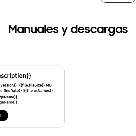
Manuales y descargas
escription}}
leVersion}}
{{file.fileSize}} MB
odifiedDate}}
{{file.osNames}}
uageName}}
uageName}}
r