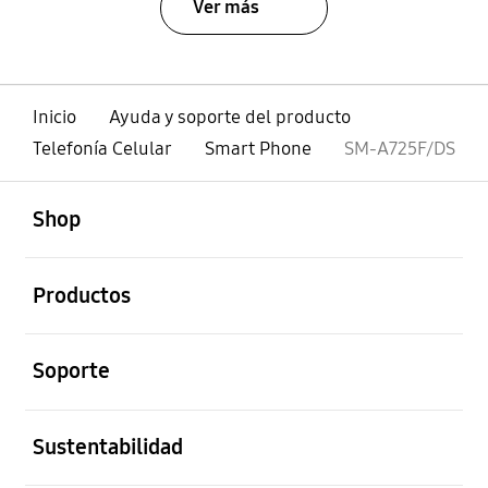
Ver más
Inicio
Ayuda y soporte del producto
Telefonía Celular
Smart Phone
SM-A725F/DS
abierto
Footer Navigation
Shop
abierto
Productos
abierto
Soporte
abierto
Sustentabilidad
abierto