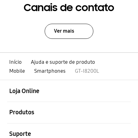
Canais de contato
Ver mais
Início
Ajuda e suporte de produto
Mobile
Smartphones
GT-I8200L
abrir
Footer Navigation
Loja Online
abrir
Produtos
abrir
Suporte