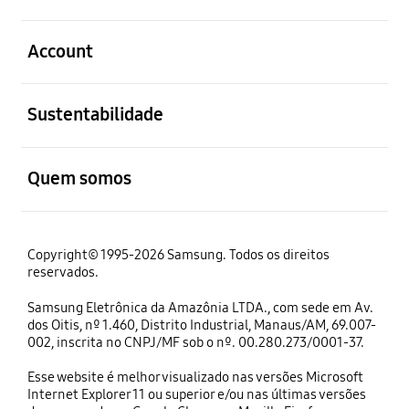
abrir
Account
abrir
Sustentabilidade
abrir
Quem somos
Copyright© 1995-2026 Samsung. Todos os direitos
reservados.
Samsung Eletrônica da Amazônia LTDA., com sede em Av.
dos Oitis, nº 1.460, Distrito Industrial, Manaus/AM, 69.007-
002, inscrita no CNPJ/MF sob o nº. 00.280.273/0001-37.
Esse website é melhor visualizado nas versões Microsoft
Internet Explorer 11 ou superior e/ou nas últimas versões