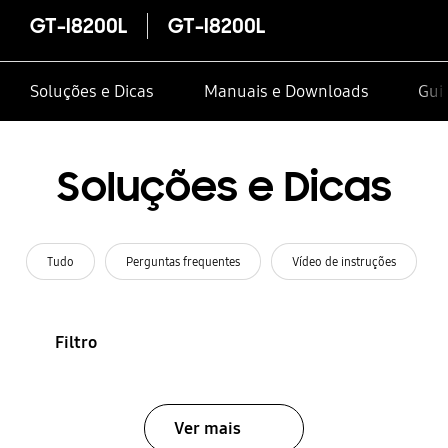
GT-I8200L
GT-I8200L
Soluções e Dicas
Manuais e Downloads
Guia
Soluções e Dicas
Tudo
Perguntas frequentes
Vídeo de instruções
Filtro
Ver mais