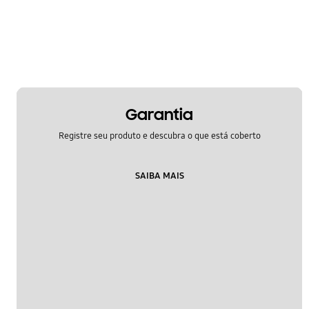
Liga/Desliga
Mensagem
Multimídia
Rede & WiFi
Garantia
Samsung Apps
Registre seu produto e descubra o que está coberto
Segurança
SAIBA MAIS
Áudio