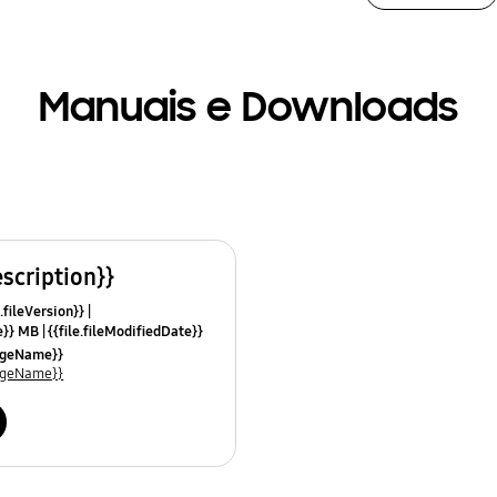
Manuais e Downloads
escription}}
.fileVersion}}
ze}} MB
{{file.fileModifiedDate}}
mes}}
uageName}}
uageName}}