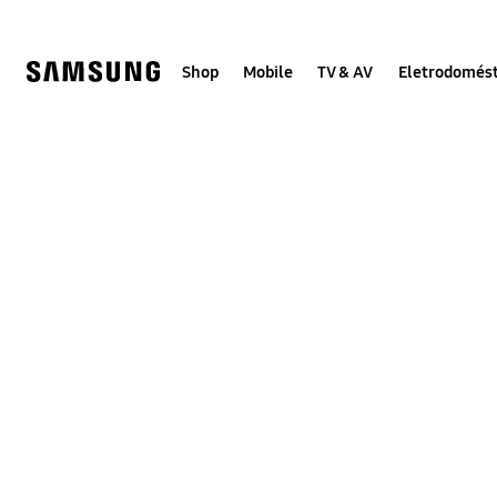
Skip
to
content
Shop
Mobile
TV & AV
Eletrodomést