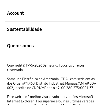
abrir
Account
abrir
Sustentabilidade
abrir
Quem somos
Copyright© 1995-2026 Samsung. Todos os direitos
reservados.
Samsung Eletrônica da Amazônia LTDA., com sede em Av.
dos Oitis, nº 1.460, Distrito Industrial, Manaus/AM, 69.007-
002, inscrita no CNPJ/MF sob o nº. 00.280.273/0001-37.
Esse website é melhor visualizado nas versões Microsoft
Internet Explorer 11 ou superior e/ou nas últimas versões