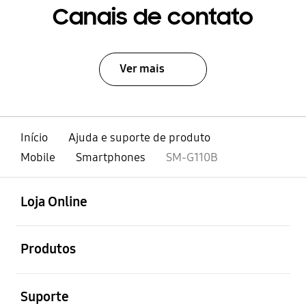
Canais de contato
Ver mais
Início
Ajuda e suporte de produto
Mobile
Smartphones
SM-G110B
abrir
Footer Navigation
Loja Online
abrir
Produtos
abrir
Suporte