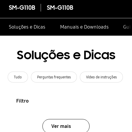
SM-G110B
SM-G110B
Soluções e Dicas
Manuais e Downloads
Guia
Soluções e Dicas
Tudo
Perguntas frequentes
Vídeo de instruções
Filtro
Ver mais