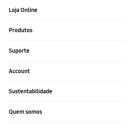
abrir
Footer Navigation
Loja Online
abrir
Produtos
abrir
Suporte
abrir
Account
abrir
Sustentabilidade
abrir
Quem somos