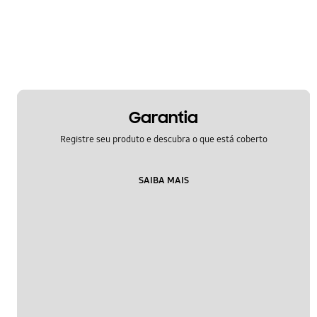
Liga/Desliga
Mensagem
Multimídia
Rede & WiFi
Garantia
Samsung Apps
Registre seu produto e descubra o que está coberto
Segurança
SAIBA MAIS
Áudio