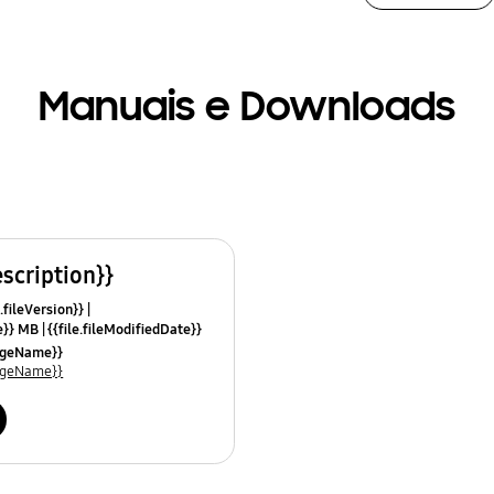
Manuais e Downloads
escription}}
.fileVersion}}
ze}} MB
{{file.fileModifiedDate}}
mes}}
uageName}}
uageName}}