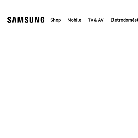
Skip
to
content
Shop
Mobile
TV & AV
Eletrodomést