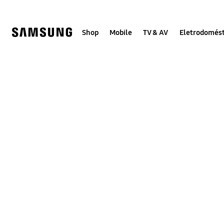
Skip
to
content
Shop
Mobile
TV & AV
Eletrodomést