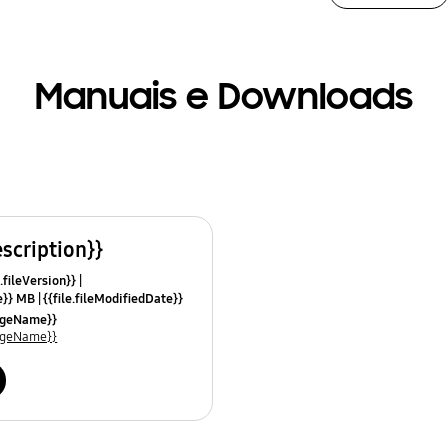
Manuais e Downloads
escription}}
.fileVersion}}
ze}} MB
{{file.fileModifiedDate}}
mes}}
uageName}}
uageName}}