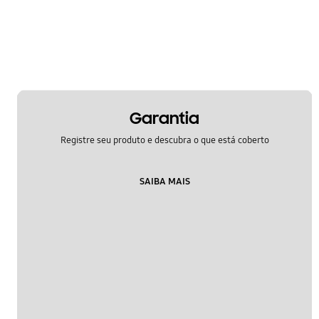
Liga/Desliga
Mensagem
Multimídia
Rede & WiFi
Garantia
Samsung Apps
Registre seu produto e descubra o que está coberto
Segurança
SAIBA MAIS
Áudio