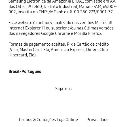
Samsung Eletrônica da Amazônia LTDA., com sede em Av.
dos Oitis, nº 1.460, Distrito Industrial, Manaus/AM, 69.007-
002, inscrita no CNPJ/MF sob o nº. 00.280.273/0001-37.
Esse website é melhor visualizado nas versões Microsoft
Internet Explorer 11 ou superior e/ou nas últimas versões
dos navegadores Google Chrome e Mozilla Firefox.
Formas de pagamento aceitas: Pix e Cartão de crédito
(Visa, MasterCard, Elo, American Express, Diners Club,
Hipercard, Elo).
Brasil/Português
Siga-nos
Termos & Condições Loja Online
Privacidade