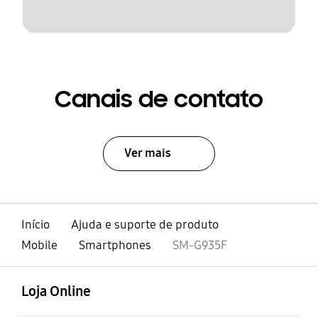
Canais de contato
Ver mais
Início
Ajuda e suporte de produto
Mobile
Smartphones
SM-G935F
abrir
Footer Navigation
Loja Online
abrir