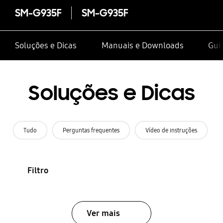
SM-G935F
SM-G935F
Soluções e Dicas
Manuais e Downloads
Guia
Soluções e Dicas
Tudo
Perguntas frequentes
Vídeo de instruções
Filtro
Ver mais