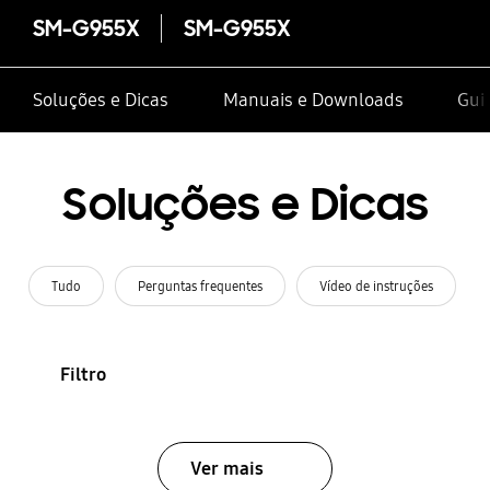
SM-G955X
SM-G955X
Soluções e Dicas
Manuais e Downloads
Guia
Soluções e Dicas
Tudo
Perguntas frequentes
Vídeo de instruções
Filtro
Ver mais