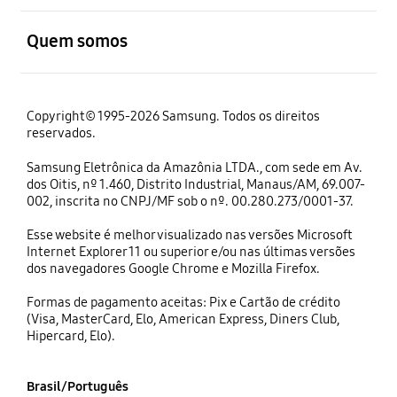
abrir
Quem somos
Copyright© 1995-2026 Samsung. Todos os direitos
reservados.
Samsung Eletrônica da Amazônia LTDA., com sede em Av.
dos Oitis, nº 1.460, Distrito Industrial, Manaus/AM, 69.007-
002, inscrita no CNPJ/MF sob o nº. 00.280.273/0001-37.
Esse website é melhor visualizado nas versões Microsoft
Internet Explorer 11 ou superior e/ou nas últimas versões
dos navegadores Google Chrome e Mozilla Firefox.
Formas de pagamento aceitas: Pix e Cartão de crédito
(Visa, MasterCard, Elo, American Express, Diners Club,
Hipercard, Elo).
Brasil/Português