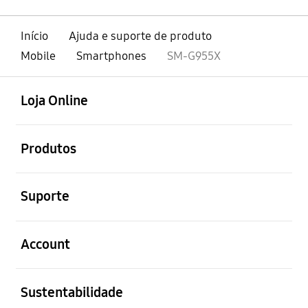
Início
Ajuda e suporte de produto
Mobile
Smartphones
SM-G955X
abrir
Footer Navigation
Loja Online
abrir
Produtos
abrir
Suporte
abrir
Account
abrir
Sustentabilidade