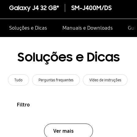
Galaxy J4 32 GB*
SM-J400M/DS
Soluções e Dicas
Manuais e Downloads
Guia
Soluções e Dicas
Tudo
Perguntas frequentes
Vídeo de instruções
Filtro
Ver mais