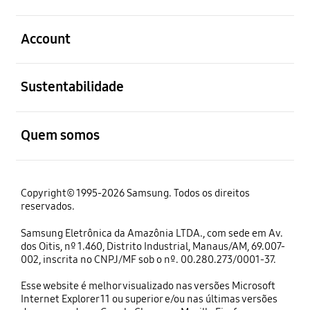
abrir
Account
abrir
Sustentabilidade
abrir
Quem somos
Copyright© 1995-2026 Samsung. Todos os direitos
reservados.
Samsung Eletrônica da Amazônia LTDA., com sede em Av.
dos Oitis, nº 1.460, Distrito Industrial, Manaus/AM, 69.007-
002, inscrita no CNPJ/MF sob o nº. 00.280.273/0001-37.
Esse website é melhor visualizado nas versões Microsoft
Internet Explorer 11 ou superior e/ou nas últimas versões