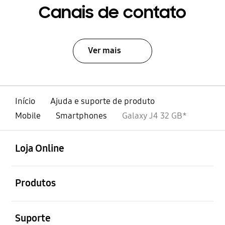
Canais de contato
Ver mais
Início
Ajuda e suporte de produto
Mobile
Smartphones
Galaxy J4 32 GB*
abrir
Footer Navigation
Loja Online
abrir
Produtos
abrir
Suporte