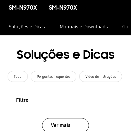
SM-N970X
SM-N970X
Soluções e Dicas
Manuais e Downloads
Guia
Soluções e Dicas
Tudo
Perguntas frequentes
Vídeo de instruções
Filtro
Ver mais