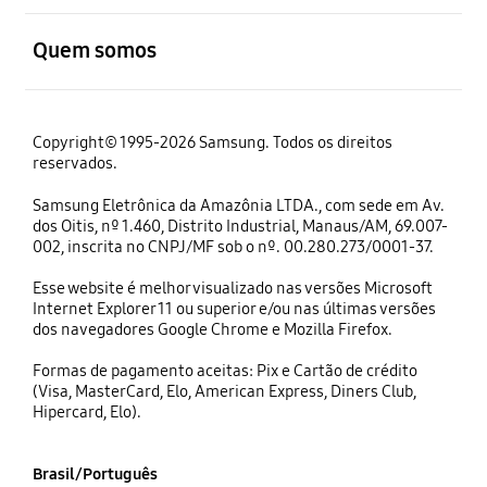
abrir
Quem somos
Copyright© 1995-2026 Samsung. Todos os direitos
reservados.
Samsung Eletrônica da Amazônia LTDA., com sede em Av.
dos Oitis, nº 1.460, Distrito Industrial, Manaus/AM, 69.007-
002, inscrita no CNPJ/MF sob o nº. 00.280.273/0001-37.
Esse website é melhor visualizado nas versões Microsoft
Internet Explorer 11 ou superior e/ou nas últimas versões
dos navegadores Google Chrome e Mozilla Firefox.
Formas de pagamento aceitas: Pix e Cartão de crédito
(Visa, MasterCard, Elo, American Express, Diners Club,
Hipercard, Elo).
Brasil/Português