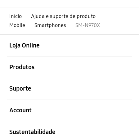
Início
Ajuda e suporte de produto
Mobile
Smartphones
SM-N970X
abrir
Footer Navigation
Loja Online
abrir
Produtos
abrir
Suporte
abrir
Account
abrir
Sustentabilidade