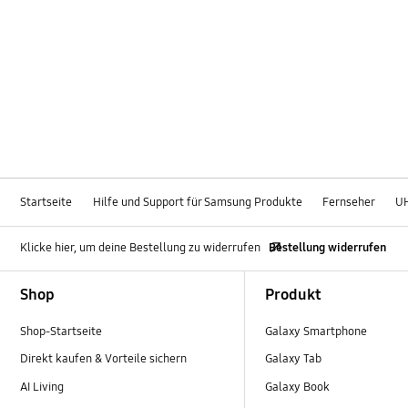
Startseite
Hilfe und Support für Samsung Produkte
Fernseher
U
Klicke hier, um deine Bestellung zu widerrufen
Bestellung widerrufen
Footer Navigation
Shop
Produkt
Shop-Startseite
Galaxy Smartphone
Direkt kaufen & Vorteile sichern
Galaxy Tab
AI Living
Galaxy Book