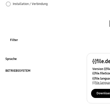
Installation / Verbindung
Netzwerk
SMART Hub / App
Spezifikationen
Filter
TV_Sonstige
Ton
Sprache
{{file.d
ausklappen
Version {{fil
Verwendung
BETRIEBSSYSTEM
{{file.fileSi
ausklappen
{{file.osNa
{{file.lang
Zubehör
{{file.lang
OT_Sonstige
Downloa