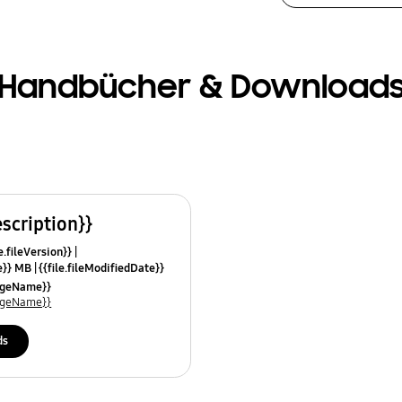
Handbücher & Download
escription}}
e.fileVersion}}
ze}} MB
{{file.fileModifiedDate}}
mes}}
uageName}}
uageName}}
ds