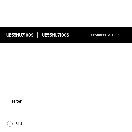
UE55HU7100S
UE55HU7100S
Lösungen & Tipps
Filter
Bild