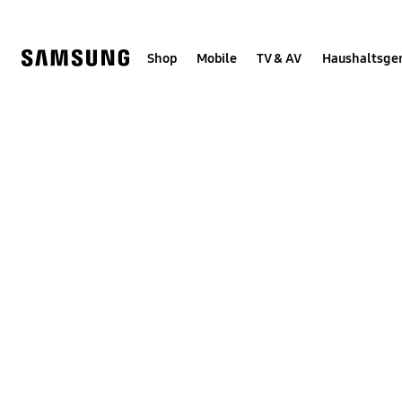
Skip
Skip
to
to
content
accessibility
help
Shop
Mobile
TV & AV
Haushaltsge