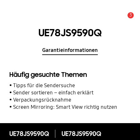
3
Service Hinweis
UE78JS9590Q
Garantieinformationen
Häufig gesuchte Themen
Tipps für die Sendersuche
Sender sortieren – einfach erklärt
Verpackungsrücknahme
Screen Mirroring: Smart View richtig nutzen
UE78JS9590Q
UE78JS9590Q