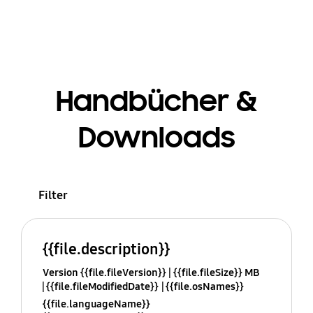
Handbücher &
Downloads
Filter
{{file.description}}
Version {{file.fileVersion}}
{{file.fileSize}} MB
{{file.fileModifiedDate}}
{{file.osNames}}
{{file.languageName}}