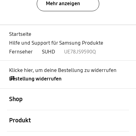
Mehr anzeigen
Startseite
Hilfe und Support für Samsung Produkte
Fernseher
SUHD
UE78JS9590Q
Klicke hier, um deine Bestellung zu widerrufen
Bestellung widerrufen
öffnen
Footer Navigation
Shop
öffnen
Produkt
öffnen