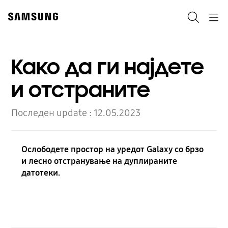
Skip
to
Пребарување
Navigation
content
Како да ги најдете
и отстраните
Последен update :
12.05.2023
Ослободете простор на уредот Galaxy со брзо
и лесно отстранување на дуплираните
датотеки.