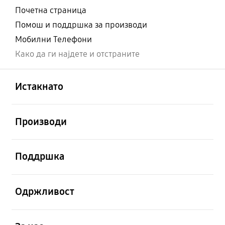
Почетна страница
Помош и поддршка за производи
Мобилни Телефони
Како да ги најдете и отстраните
Отвори
Footer Navigation
Истакнато
Отвори
Производи
Отвори
Поддршка
Отвори
Одржливост
Отвори